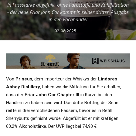
In Fassstärke abgefüllt, ohne Farbstoffe und Kühlfiltration
- der neue Friar John Cor kommt in seiner dritten Ausgabe
in den Fachhandel
02.08.2025
Von
Prineus
, dem Importeur der Whiskys der
Lindores
Abbey Distillery
, haben wir die Mitteilung für Sie erhalten,
dass der
Friar John Cor Chapter III
in Kürze bei den
Händlern zu haben sein wird. Das dritte Bottling der Serie
reifte in drei verschiedenen Fässern, bevor es in Refill
Sherrybutts gefinisht wurde. Abgefüllt ist er mit kräftigen
60,2% Alkoholstärke. Der UVP liegt bei 74,90 €.