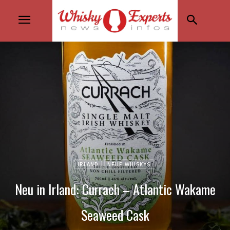
IRLAND
NEUE WHISKYS
Neu in Irland: Currach – Atlantic Wakame
Seaweed Cask