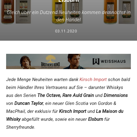
Gleich über ein Dutzend Neuheiten kommen demnächst in
den Handel
03.11.2020
Jede Menge Neuheiten warten dank
Kirsch Import
schon bald
beim Händler Ihres Vertrauens auf Sie – darunter Whiskys
aus den Serien
The Octave, Rare Auld Grain
und
Dimensions
von
Duncan Taylor
, ein neuer Glen Scotia von Gordon &
MacPhail, der exklusiv für
Kirsch Import
und
La Maison du
Whisky
abgefüllt wurde, sowie ein neuer
Elsburn
für
Sherryfreunde.