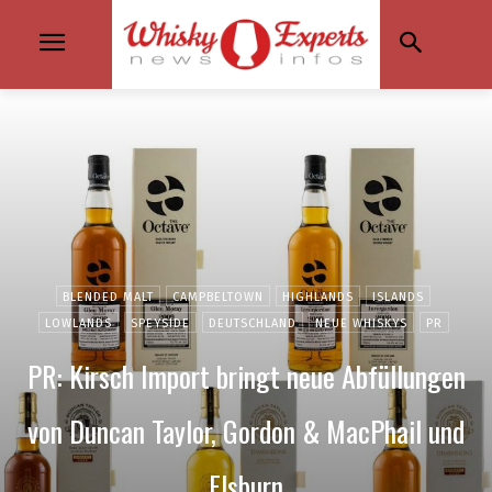
BLENDED MALT
CAMPBELTOWN
HIGHLANDS
ISLANDS
LOWLANDS
SPEYSIDE
DEUTSCHLAND
NEUE WHISKYS
PR
PR: Kirsch Import bringt neue Abfüllungen
von Duncan Taylor, Gordon & MacPhail und
Elsburn