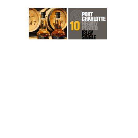
r
en
men