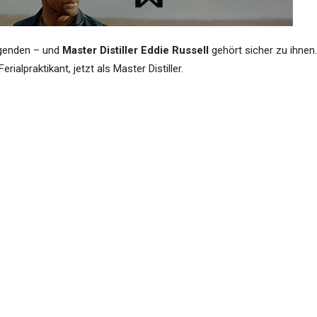
egenden – und
Master Distiller Eddie Russell
gehört sicher zu ihnen.
erialpraktikant, jetzt als Master Distiller.
des
Russell’s Reserve 13 Year Old Bourbon
ein spezielles Etikett fü
er seinen Weg bei Wild Turkey. Er heißt
„His Own Way: The Story of
ezeigt.
0 Dollar im Shop der Brennerei und bei ausgesuchten Händlern in d
rjahresausgabe
– wohl nur über Eigenimport kommen.
Inhalt verantwortet das Unterneh