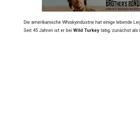
Die amerikanische Whiskyindustrie hat einige lebende L
Seit 45 Jahren ist er bei
Wild Turkey
tätig, zunächst als F
Zu seinen Ehren wird es für das Frühlingsbottling 2026 
die Flasche geben – und eine filmische Dokumentation üb
Eddie Russell“
und wird am 23. Juni in Kinos in den USA g
Der
Russell’s Reserve 13 Year Old Bourbon
wird um 20
USA verkauft. Nach Europa wird er – so wie schon die
Vo
Hier die Presseaussendung, die uns dazu erreicht hat:
Externer Text