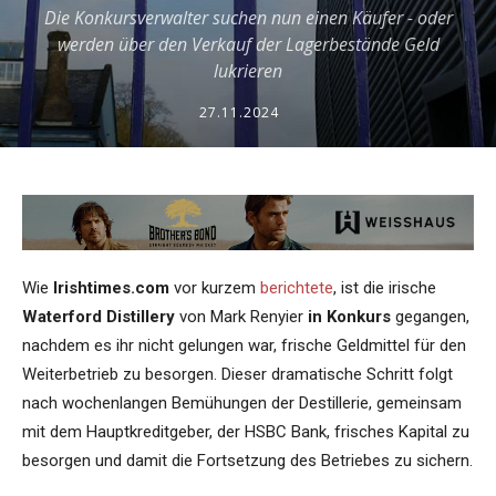
Die Konkursverwalter suchen nun einen Käufer - oder
werden über den Verkauf der Lagerbestände Geld
lukrieren
27.11.2024
Wie
Irishtimes.com
vor kurzem
berichtete
, ist die irische
Waterford Distillery
von Mark Renyier
in Konkurs
gegangen,
nachdem es ihr nicht gelungen war, frische Geldmittel für den
Weiterbetrieb zu besorgen. Dieser dramatische Schritt folgt
nach wochenlangen Bemühungen der Destillerie, gemeinsam
mit dem Hauptkreditgeber, der HSBC Bank, frisches Kapital zu
besorgen und damit die Fortsetzung des Betriebes zu sichern.