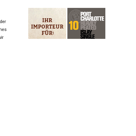
 der
hes
ir