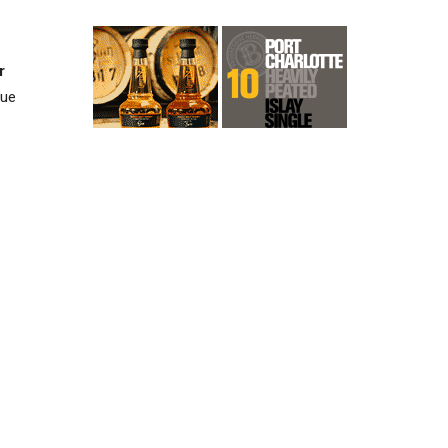
r
eue