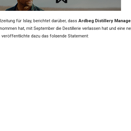
elzeitung für Islay, berichtet darüber, dass
Ardbeg Distillery Manage
nommen hat, mit September die Destillerie verlassen hat und eine n
 veröffentlichte dazu das folgende Statement:
 Colin is moving on … [He] is leaving to pursue a
utside of distilling. We wish him well as he begins
recruitment process for a role which is, arguably,
 best jobs in the world“