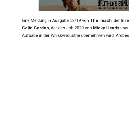
Eine Meldung in Ausgabe 52/19 von
The Ileach
, der Ins
Colin Gordon
, der den Job 2020 von
Micky Heads
über
Aufgabe in der Whiskyindustrie übernehmen wird. Ardbeg
„We are sorry to share the news that
career in the scotch whisky industry o
a new chapter. We will soon begin the 
one of the