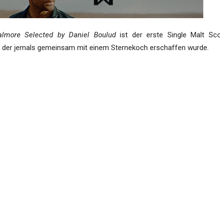
lmore Selected by Daniel Boulud
ist der erste Single Malt Sc
, der jemals gemeinsam mit einem Sternekoch erschaffen wurde.
 eingeschränkte Release wird in der nahen Zukunft leider nu
ants, die im Besitz von Daniel Boulud sind, erhältlich sein.
onaten der Zusammenarbeit mit dem Master Blender Richard Pate
more, schuf Daniel Boulud diesen maßgeschneiderten Single Malt.
man die Nase über ihn hält, wird sie mit großzügigen und vollmund
hlenen Mandeln begrüßt werden.“ sagt Paterson. „Der Geschmack
schaftlich. Die verführerischen Aromen von dunkler Schokolade, Pflau
inarischen Neigungen des Küchenchefs zugeschnitten.“
ür mich, mit Richard zu arbeiten und gemeinsam einen Whisky für