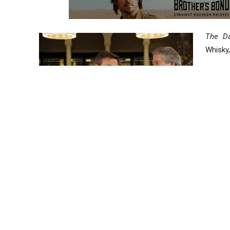
The Da
Whisky
Dieser
Restaur
Nach M
von Dal
„Wenn 
Aromen von Tarte Tatin, Orangen, Pralinen und gema
elegant und raffiniert aber dennoch kraftvoll und leiden
Mokka und Birne sind speziell auf den Gaumen, den kul
Der Sternekoch Daniel Boulud sagt: „Es war wichtig f