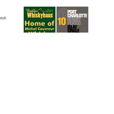
otch
r in
rson
igen
 ist
men,
 das