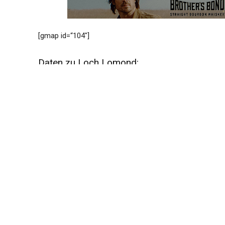
[gmap id=“104″]
Daten zu Loch Lomond:
Land
Region
Geographische Lage
Typ
Status
Eigentümer
Gegründet
Gründer
Wasserquelle
Produktionsvolumen