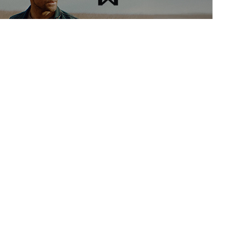
Schottland
Highlands
55° 59′ 39,5″
N
,4° 34′ 38,2″
W
Malt & Grain
aktiv
Loch Lomond Distillery Co. Ltd.
1966
Littlemill Distillery Co. Ltd.
Loch Lomond
12.000.000 l