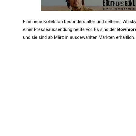
Eine neue Kollektion besonders alter und seltener Whisk
einer Presseaussendung heute vor. Es sind der
Bowmore
und sie sind ab März in ausgewählten Märkten erhältlich.
September 2021 bereits über die
Vorankündigung der Ser
Kommen wir ohne viel Vorrede zu diesen besonderen Abfü
Externer Text
BOWMORE® ULTIMATE RARE 
Bowmore 1969, Bowmore 30 Year Old