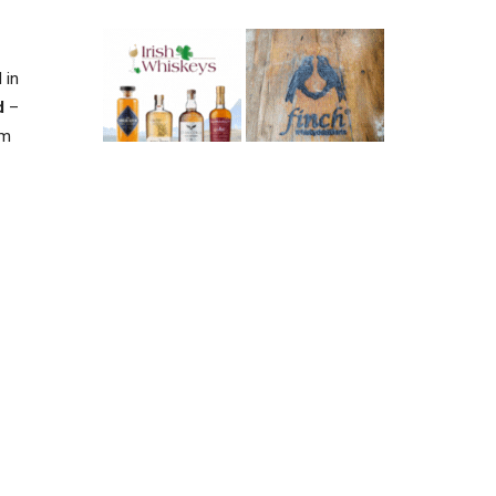
 in
d
–
im
men