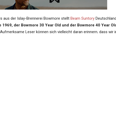
ys aus der Islay-Brennerei Bowmore stellt
Beam Suntory
Deutschland
 1969, der Bowmore 30 Year Old und der Bowmore 40 Year Ol
 Aufmerksame Leser können sich vielleicht daran erinnern, dass wir 
ie
berichten konnten. Nun ist sie also da.
llungen von Islay samt ihren Tasting Notes:
Inhalt verantwortet das Unterneh
COLLECTION
 und Bowmore 40 Year Old