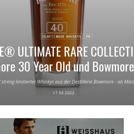
ISLAY
NEUE WHISKYS
PR
® ULTIMATE RARE COLLECT
re 30 Year Old und Bowmore
nd streng limitierter Whiskys aus der Destillerie Bowmore - ab M
17.03.2022