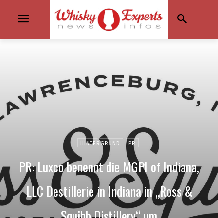
HINTERGRUND
PR
PR: Luxco benennt die MGPI of Indiana,
LLC Destillerie in Indiana in „Ross &
Squibb Distillery“ um