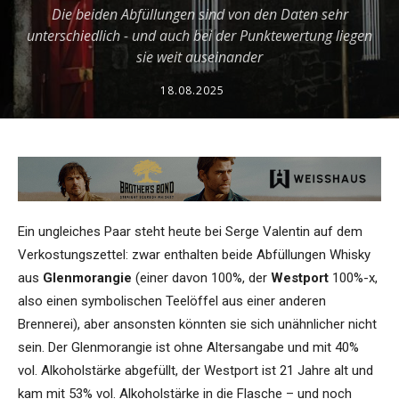
Die beiden Abfüllungen sind von den Daten sehr
unterschiedlich - und auch bei der Punktewertung liegen
sie weit auseinander
18.08.2025
Ein ungleiches Paar steht heute bei Serge Valentin auf dem
Verkostungszettel: zwar enthalten beide Abfüllungen Whisky
aus
Glenmorangie
(einer davon 100%, der
Westport
100%-x,
also einen symbolischen Teelöffel aus einer anderen
Brennerei), aber ansonsten könnten sie sich unähnlicher nicht
sein. Der Glenmorangie ist ohne Altersangabe und mit 40%
vol. Alkoholstärke abgefüllt, der Westport ist 21 Jahre alt und
kam mit 53% vol. Alkoholstärke in die Flasche – und noch