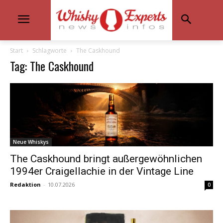
Start
Schlagworte
The Caskhound
Tag: The Caskhound
Neue Whiskys
The Caskhound bringt außergewöhnlichen
1994er Craigellachie in der Vintage Line
Redaktion
-
10.07.2026
0