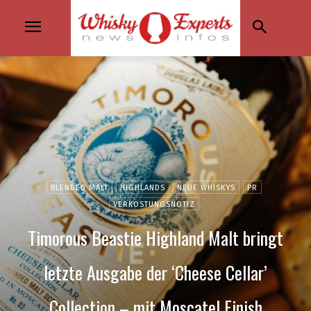
BLENDED MALT
HIGHLANDS
NEUE WHISKYS
PR
VERKOSTUNGSNOTIZ
Timorous Beastie Highland Malt bringt
letzte Ausgabe der ‘Cheese Cellar’
Collection – mit Moscatel Finish