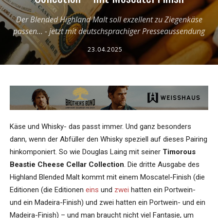
Der Blended Highland Malt soll exzellent zu Ziegenkäse
passen... - jetzt mit deutschsprachiger Presseaussendung
23.04.2025
Käse und Whisky- das passt immer. Und ganz besonders
dann, wenn der Abfüller den Whisky speziell auf dieses Pairing
hinkomponiert. So wie Douglas Laing mit seiner
Timorous
Beastie Cheese Cellar Collection
. Die dritte Ausgabe des
Highland Blended Malt kommt mit einem Moscatel-Finish (die
Editionen (die Editionen
eins
und
zwei
hatten ein Portwein-
und ein Madeira-Finish) und zwei hatten ein Portwein- und ein
Madeira-Finish) – und man braucht nicht viel Fantasie, um