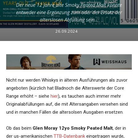
Der neue 12 Jahre alte Smoky Peated Malt könnte
entweder eine Ergänzung zum oder der Ersatz der
alterslosen Abfüllung sein...
26.09.2024
Nicht nur werden Whiskys in älteren Ausführungen als zuvor
angeboten (kürzlich hat Bladnoch die Alterswerte der Core
Range erhöht – siehe
hier
), es tauchen auch immer mehr
Originalabfüllungen auf, die mit Altersangaben versehen sind
und in manchen Fällen die altersolsen Ausgaben ersetzen.
Ob das beim
Glen Moray 12yo Smoky Peated Malt
, der in
der us-amerikanischen
TTB-Datenbank
eingetragen wurde,