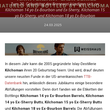
Zum 20. Geburtstag der Brennerei kündigen sich an:
Kilchoman 14 yo Ex-Bourbon und Ex-Sherry, Kilchoman 15
yo Ex-Sherry, und Kilchoman 18 yo Ex-Bourbon
24.03.2025
In diesem Jahr kann die 2005 gegründete Islay-Destillerie
Kilchoman
ihren 20 Geburtstag feiern. Und wird, drauf deuten
unsere neusten Funde in der US-amerikanischen
TTB-
Datenbank
hin, anlässlich dieses Jubiläums einige besondere
Abfüllungen vorstellen. Denn dort fanden wir die Etiketten der
Bottlings
Kilchoman 14 yo Ex-Bourbon Barrels
,
Kilchoman
14 yo Ex-Sherry Butts
,
Kilchoman 15 yo Ex-Sherry Butts
und
Kilchoman 18 yo Ex-Bourbon Barrels
. Die Abfüllungen