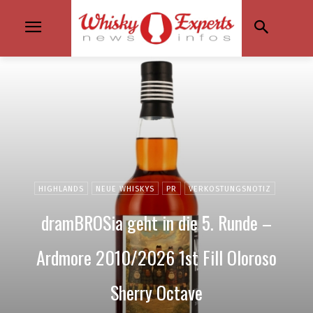
HIGHLANDS
NEUE WHISKYS
PR
VERKOSTUNGSNOTIZ
dramBROSia geht in die 5. Runde –
Ardmore 2010/2026 1st Fill Oloroso
Sherry Octave