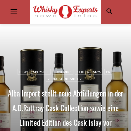
ISLAY
SPEYSIDE
LOWLANDS
NEUE WHISKYS
PR
VERKOSTUNGSNOTIZ
Alba Import stellt neue Abfüllungen in der
A.D.Rattray Cask Collection sowie eine
Limited Edition des Cask Islay vor