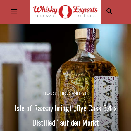
ISLANDS
NEUE WHISKYS
Isle of Raasay bringt „Rye Cask 3.4 x
Distilled“ auf den Markt