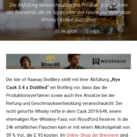
Die Abfüllung veranschaulicht die Produktionsverfahren
der Brennerei, die im September das Finale des Hebridean
Whisky Festival ausrichtet
22.06.2026
Die Isle of Raasay Distillery stellt mit ihrer Abfüllung
„Rye
Cask 3.4 x Distilled“
ein Bottling vor, dass das die
Produktionsverfahren sowie auch ihre Ansätze bei der
Reifung und Geschmacksentwicklung veranschaulicht. Der
nicht getorfte Whisky reifte in dem Cask 2019/649, einem
ehemaligen Rye-Whiskey-Fass von Woodford Reserve. In die
246 erhältlichen Flaschen kam er mit einem Alkoholgehalt von
59 % Vol., die £ 95 kosten. Im
Online-Shop der Brennerei
sind