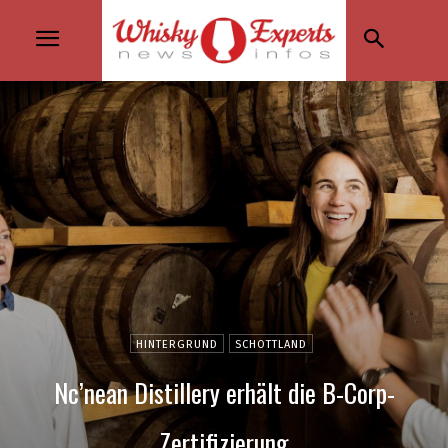
HINTERGRUND
SCHOTTLAND
Nc’nean Distillery erhält die B-Corp-
Zertifizierung