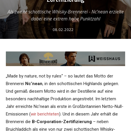
Als zweite schottische Whisky-Brennerei - Nc’nean erzielte
dabei eine extrem hohe Punktzahl
08.02.2022
„Made by nature, not by rules“ – so lautet das Motto der
Brennerei
Nc’nean
, in den schottischen Highlands gelegen.
Und gemäß diesem Motto wird in der Destillerie auf eine
besonders nachhaltige Produktion angestrebt. Im letztem
Jahr erreichte Nc’nean als erste in Großbritannien Netto-Null-
Emissionen (
wir berichteten
). Und in diesem Jahr erhält die
Brennerei die
B-Corporation-Zertifizierung
– neben
Bruichladdich als eine von nur zwei schottischen Whisky-