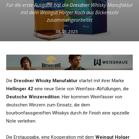
Für die erste Ausgabe hat die Dresdner Whisky Manufaktur
mit dem Weingut Holger Koch aus Bickensohl
zusammengearbeitet
08.05.2025
Die
Dresdner Whisky Manufaktur
startet mit ihrer Marke
Hellinger 42
eine neue Serie von Weinfass-Abfüllungen, die
Deutsche Winzeredition
. Hier kommen Weinfässer von
deutschen Winzern zum Einsatz, die dem
bourbonfassgereiften Whiskys durch ihr Finish eine spezielle
Note verleihen.
Die Erstausgabe, eine Kooperation mit dem
Weingut Holger