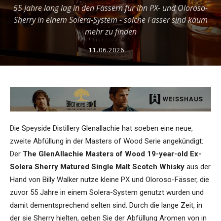
55 Jahre lang lag in den Fässern für ihn PX- und Oloroso-
Sherry in einem Solera-System - solche Fässer sind kaum
mehr zu finden
11.06.2026
Die Speyside Distillery Glenallachie hat soeben eine neue,
zweite Abfüllung in der Masters of Wood Serie angekündigt:
Der
The GlenAllachie Masters of Wood 19-year-old Ex-
Solera Sherry Matured Single Malt Scotch Whisky
aus der
Hand von Billy Walker nutze kleine PX und Oloroso-Fässer, die
zuvor 55 Jahre in einem Solera-System genutzt wurden und
damit dementsprechend selten sind. Durch die lange Zeit, in
der sie Sherry hielten, geben Sie der Abfüllung Aromen von in