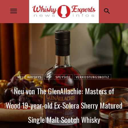
NEUE WHISKYS
PR
SPEYSIDE
VERKOSTUNGSNOTIZ
Neu von The GlenAllachie: Masters of
Wood 19-year-old Ex-Solera Sherry Matured
Single Malt Scotch Whisky