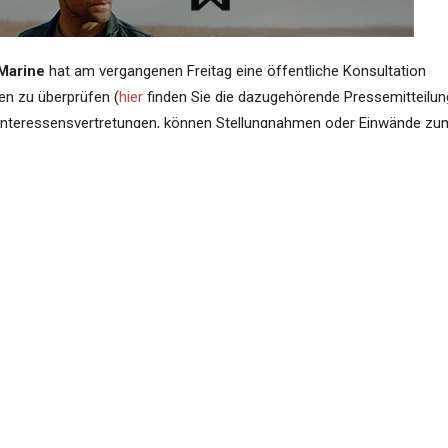
 Marine
hat am vergangenen Freitag eine öffentliche Konsultation
ten zu überprüfen (
hier
finden Sie die dazugehörende Pressemitteilun
d Interessensvertretungen, können Stellungnahmen oder Einwände zu
ann bis zum 4. September 16 Uhr geschehen, die Beteiligten sind
tern einzureichen. Den aktuellen Status der
Public Consultation 
l File
, der wohl regelmäßig aktualisiert wird, können Sie
hier
sehen.
aucht gemacht hat die
Irish Whiskey Association
(IWA). Bereits im
Die SWA schlägt vor, den zulässigen Anteil an „anderen Getreidesort
 für
Pot Still Irish Whiskey
mindestens 30 % gemälzte und mindest
is zu 5 % andere Getreidesorten eingesetzt werden.
nze von 5 % „nicht die volle Vielfalt der Pot-Still-Tradition
n, auf die der Verband verwies, belegen traditionell häufig die
t Still Irish Whiskey.