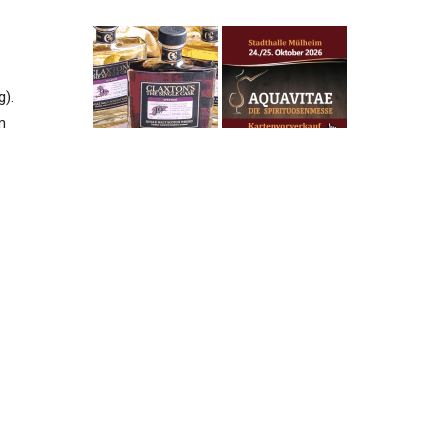
g).
m
on
en“
ens