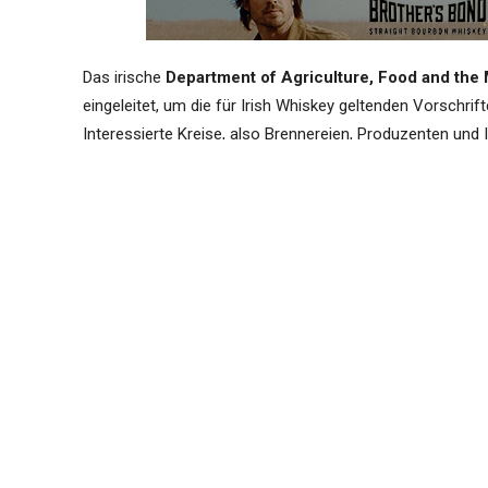
Das irische
Department of Agriculture, Food and the
eingeleitet, um die für Irish Whiskey geltenden Vorschrif
Interessierte Kreise, also Brennereien, Produzenten un
technischen Dossier für Irish Whiskey einreichen. Dies k
eingeladen, eine Zusammenfassung von maximal 300 Wör
proposed amendments to the Irish Whiskey Technica
Von der Möglichkeit der Einreichung einer Eingabe gebr
Vorfeld hatte sie ihre Änderungsvorschläge eingereicht. 
von 5 % auf 30 % zu erhöhen. Derzeit muss die Mash Bill
30 % ungemälzte Gerste enthalten. Es dürfen lediglich b
Die IWA ist der Ansicht, dass die 2024 festgelegte Obergre
widerspiegelt“. Historische Aufzeichnungen aus Brennereie
Verwendung bis zu 30 % an weiteren Getreidesorten für Po