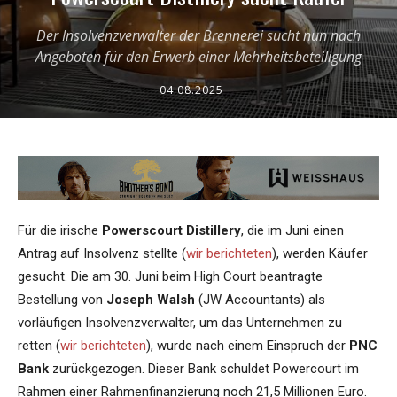
Der Insolvenzverwalter der Brennerei sucht nun nach
Angeboten für den Erwerb einer Mehrheitsbeteiligung
04.08.2025
Für die irische
Powerscourt Distillery
, die im Juni einen
Antrag auf Insolvenz stellte (
wir berichteten
), werden Käufer
gesucht. Die am 30. Juni beim High Court beantragte
Bestellung von
Joseph Walsh
(JW Accountants) als
vorläufigen Insolvenzverwalter, um das Unternehmen zu
retten (
wir berichteten
), wurde nach einem Einspruch der
PNC
Bank
zurückgezogen. Dieser Bank schuldet Powercourt im
Rahmen einer Rahmenfinanzierung noch 21,5 Millionen Euro.