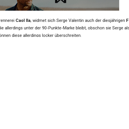
rennerei
Caol Ila
, widmet sich Serge Valentin auch der diesjährigen
F
ie allerdings unter der 90-Punkte-Marke bleibt, obschon sie Serge al
önnen diese allerdings locker überschreiten.
le:
Punk
88
 Collection)
92
sk #18, 180 bottles)
92