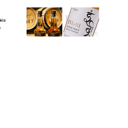
èis
s
te