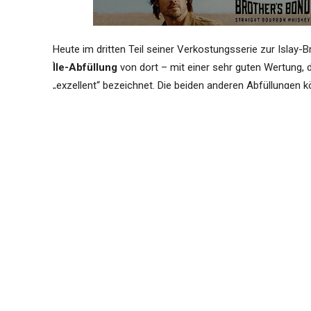
Heute im dritten Teil seiner Verkostungsserie zur Islay-B
Ìle-Abfüllung
von dort – mit einer sehr guten Wertung, d
„exzellent“ bezeichnet. Die beiden anderen Abfüllungen k
Hier unsere gewohnte Übersicht der
Verkostung
als Tabel
Abfüllung
Caol Ila 13 yo
(60.4%, OB, Feis Ile Exclusive 2023)
Caol Ila 21 yo 1974/1996
(58%, Cadenhead, Authentic
Caol Ila 22 yo 1974/1996
(59.4%, Alte Tabakstube, ca