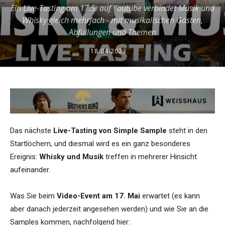
Ein Live-Tasting am 17.5. auf Youtube verbindet Musik und
Whisky gleich mehrfach - mit musikalischen Gästen,
Abfüllungen und Themen
18.04.2023
Das nächste
Live-Tasting von Simple Sample
steht in den
Startlöchern, und diesmal wird es ein ganz besonderes
Ereignis:
Whisky und Musik
treffen in mehrerer Hinsicht
aufeinander.
Was Sie beim
Video-Event am 17. Mai
erwartet (es kann
aber danach jederzeit angesehen werden) und wie Sie an die
Samples kommen, nachfolgend hier: