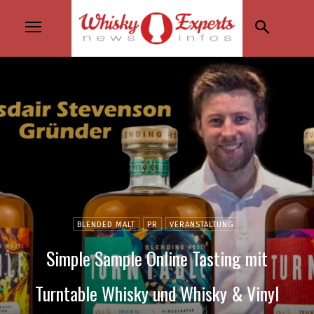
BLENDED MALT
PR
VERANSTALTUNG
Simple Sample Online Tasting mit
Turntable Whisky und Whisky & Vinyl