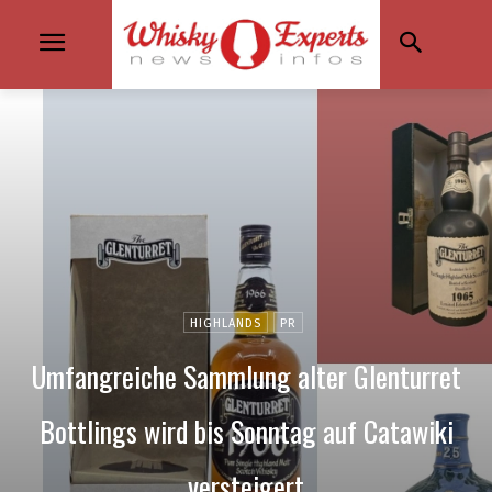
HIGHLANDS
PR
Umfangreiche Sammlung alter Glenturret
Bottlings wird bis Sonntag auf Catawiki
versteigert