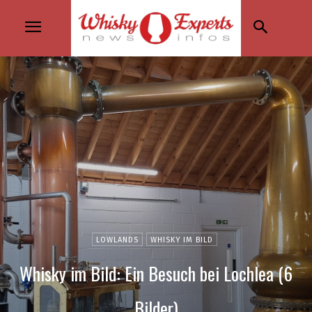
LOWLANDS
WHISKY IM BILD
Whisky im Bild: Ein Besuch bei Lochlea (6
Bilder)