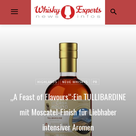
HIGHLANDS
NEUE WHISKYS
PR
„A Feast of Flavours“:Ein TULLIBARDINE
mit Moscatel-Finish für Liebhaber
intensiver Aromen