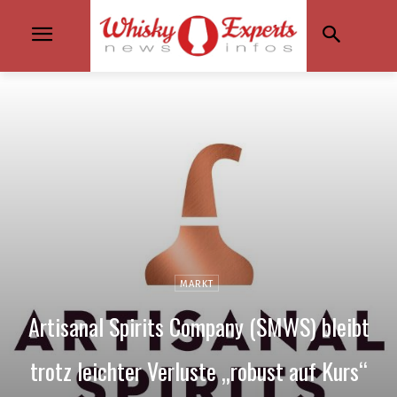
MARKT
Artisanal Spirits Company (SMWS) bleibt
trotz leichter Verluste „robust auf Kurs“